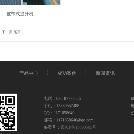
皮带式提升机
1
下一页
尾页
产品中心
成功案例
新闻资讯
电话：028-87777526
手机：13880557488
QQ：1171858640
邮箱：1171858640@qq.com
备案号：
蜀ICP备19009565号