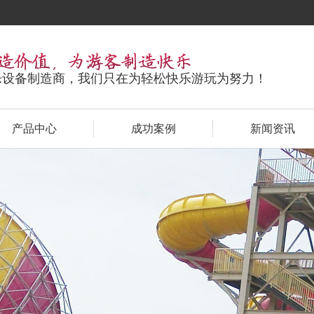
乐设备制造商，我们只在为轻松快乐游玩为努力！
产品中心
成功案例
新闻资讯