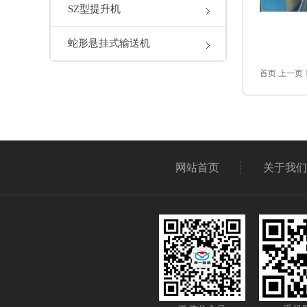
SZ型提升机
蛇形悬挂式输送机
首页
上一页
网站首页
关于我们